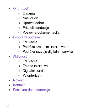
O fondaciji
O nama
Naši ciljevi
Upravni odbor
Prijatelji fondacije
Poslovna dokumentacija
Programi podrške
Edukacija
Podrška “zelenim” inicijativama
Podrška razvoju digitalnih servisa
Aktivnosti
Edukacija
Zelene inicijative
Digitalni servis
Volonterizam
Novosti
Kontakt
Poslovna dokumentacija
0