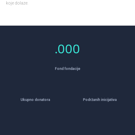
koje dolaze.
.000
Fond fondacije
Ukupno donatora
Podržanih inicijativa