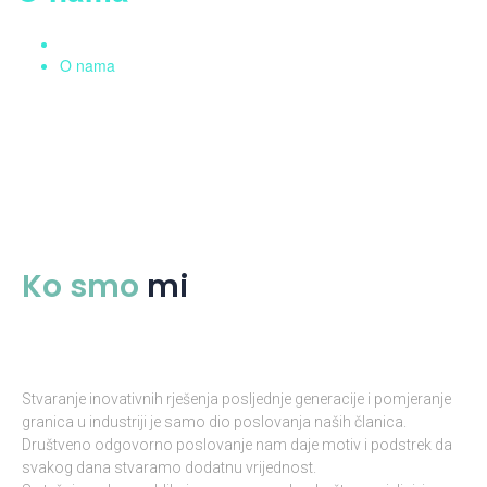
Home
O nama
Ko smo
mi
Stvaranje inovativnih rješenja posljednje generacije i pomjeranje
granica u industriji je samo dio poslovanja naših članica.
Društveno odgovorno poslovanje nam daje motiv i podstrek da
svakog dana stvaramo dodatnu vrijednost.