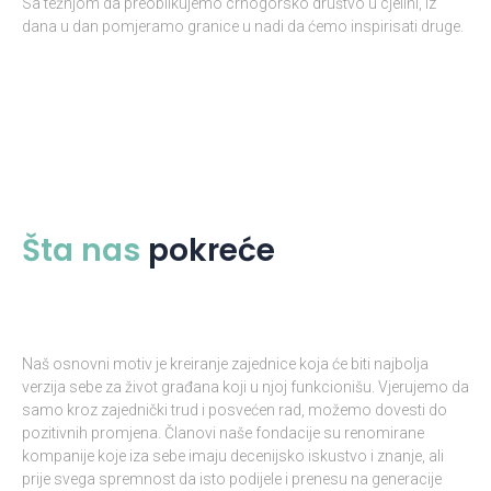
Sa težnjom da preoblikujemo crnogorsko društvo u cjelini, iz
dana u dan pomjeramo granice u nadi da ćemo inspirisati druge.
Šta nas
pokreće
Naš osnovni motiv je kreiranje zajednice koja će biti najbolja
verzija sebe za život građana koji u njoj funkcionišu. Vjerujemo da
samo kroz zajednički trud i posvećen rad, možemo dovesti do
pozitivnih promjena. Članovi naše fondacije su renomirane
kompanije koje iza sebe imaju decenijsko iskustvo i znanje, ali
prije svega spremnost da isto podijele i prenesu na generacije