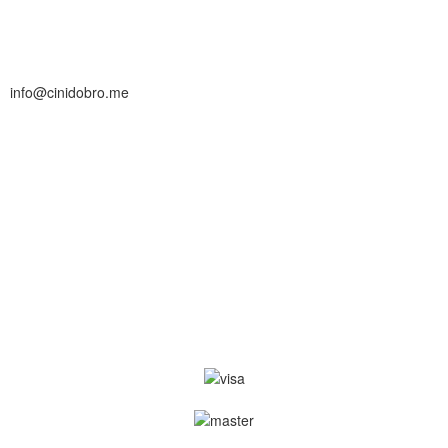
info@cinidobro.me
+38267161329