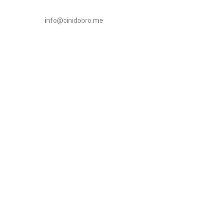
info@cinidobro.me
+3826716