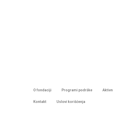
O fondaciji
Programi podrške
Aktivn
Kontakt
Uslovi korišćenja