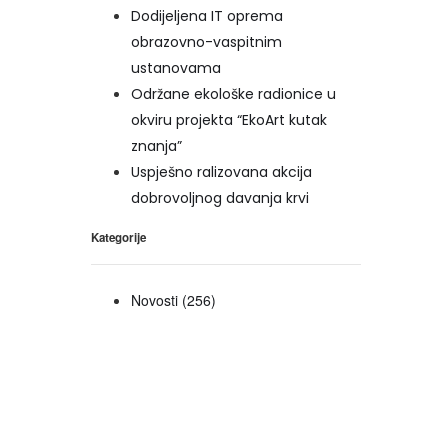
Dodijeljena IT oprema
obrazovno-vaspitnim
ustanovama
Održane ekološke radionice u
okviru projekta “EkoArt kutak
znanja”
Uspješno ralizovana akcija
dobrovoljnog davanja krvi
Kategorije
Novosti
(256)