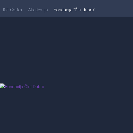
ICT Cortex
Akademija
Fondacija ”Čini dobro”