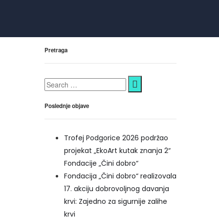
Pretraga
Poslednje objave
Trofej Podgorice 2026 podržao
projekat „EkoArt kutak znanja 2“
Fondacije „Čini dobro“
Fondacija „Čini dobro“ realizovala
17. akciju dobrovoljnog davanja
krvi: Zajedno za sigurnije zalihe
krvi