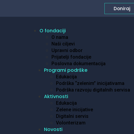
Doniraj
O fondaciji
O nama
Naši ciljevi
Upravni odbor
Prijatelji fondacije
Poslovna dokumentacija
Programi podrške
Edukacija
Podrška “zelenim” inicijativama
Podrška razvoju digitalnih servisa
Aktivnosti
Edukacija
Zelene inicijative
Digitalni servis
Volonterizam
Novosti