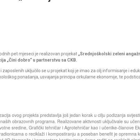
dnih pet mjeseci je realizovan projekat
„Srednjoškolski zeleni angaž
ja „Čini dobro“ u partnerstvu sa CKB.
aposlenih uključilo se u projekat koji je imao za cilj informisanje i eduk
ekološkog ponašanja, usvajanja principa cirkularne ekonomije, te podstic
acija ovog projekta predstavlja još jedan korak u cilju podizanja svijest
ji naših obrazovnih programa. Realizovane aktivnosti uključivale su učen
otne sredine, Grafički tehničar i Agrotehničar kao i učenike-članove E
u radionicama o reciklaži i kompostiranju a poseban benefit je opremna 
ć 3D štampača i kompostera kontinuirano ćemo raditi na reciklaži plast