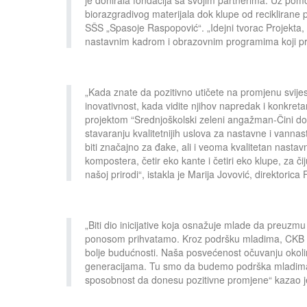
biorazgradivog materijala dok klupe od reciklirane p
SŠS „Spasoje Raspopović“. „Idejni tvorac Projekta,
nastavnim kadrom i obrazovnim programima koji pru
„Kada znate da pozitivno utičete na promjenu svijes
inovativnost, kada vidite njihov napredak i konkret
projektom “Srednjoškolski zeleni angažman-Čini dobro
stavaranju kvalitetnijih uslova za nastavne i van
biti značajno za đake, ali i veoma kvalitetan nastav
kompostera, četir eko kante i četiri eko klupe, za č
našoj prirodi“, istakla je Marija Jovović, direktorica
„Biti dio inicijative koja osnažuje mlade da preuzmu 
ponosom prihvatamo. Kroz podršku mladima, CKB nije
bolje budućnosti. Naša posvećenost očuvanju okol
generacijama. Tu smo da budemo podrška mladima u 
sposobnost da donesu pozitivne promjene“ kazao je