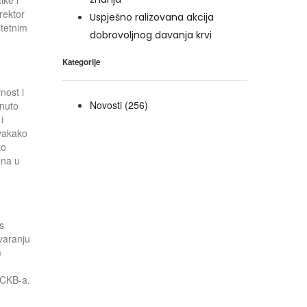
rektor
Uspješno ralizovana akcija
itetnim
dobrovoljnog davanja krvi
Kategorije
nost i
Novosti
(256)
gnuto
i
svakako
ko
ena u
s
varanju
m
 CKB-a.