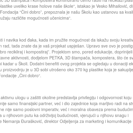
lastike uveliko krase holove naše škole“, istakao je Vesko Mihailović, di
 Fondacija “Čini dobro”, prepoznala je našu Školu kao ustanovu sa kval
žaju različite mogućnosti učenicima“.
ti i navika kod đaka, kada im pružite mogućnost da iskažu svoju kreativ
an rad, tada znate da je vaš projekat uspješan. Upravo sve ovo je posti
 recikliraj i kompostiraj”. Projektom smo, pored edukacije, doprinijeli 
nastavne aktivnosti, dodjelom PETKA, 3D štampača, kompostera, što će 
ni kadar u Školi. Dodatni benefiti ovog projekta se ogledaju u donaciji e
iju proizvodnju je u 3D sobi utrošeno oko 370 kg plastike koja je sakuplj
 Fondacije „Čini dobro“.
aktivnu ulogu u zaštiti okoline predstavlja privilegiju i odgovornost koju 
 samo finansijski partner, već i dio zajednice koja marljivo radi na st
ine nije samo poslovni imperativ, već i moralna obaveza prema budući
njihovom putu ka održivijoj budućnosti, vjerujući u njihovu snagu i
 Nemanja Đurašković, direktor Odjeljenja za marketing i komunikacije