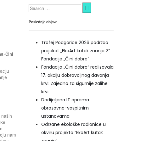
Poslednje objave
Trofej Podgorice 2026 podržao
projekat „EkoArt kutak znanja 2“
na-Čini
Fondacije „Čini dobro“
Fondacija „Čini dobro“ realizovala
aciju
17. akciju dobrovoljnog davanja
anje
krvi: Zajedno za sigurnije zalihe
krvi
Dodijeljena IT oprema
obrazovno-vaspitnim
i naših
ustanovama
ike
Održane ekološke radionice u
ko
okviru projekta “EkoArt kutak
koju nam
znanja”
ike i