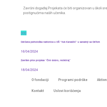
Završni događaj Projekata će biti organizovan u školi sr
postignućima naših učenika.
Održana psihološka radionica u OŠ “Vuk Karadžić” u saradnji sa OkTom
16/04/2024
Završen pilot projekat “Čini dobro, recikliraj”
18/04/2024
O fondaciji
Programi podrške
Aktivn
Kontakt
Uslovi korišćenja