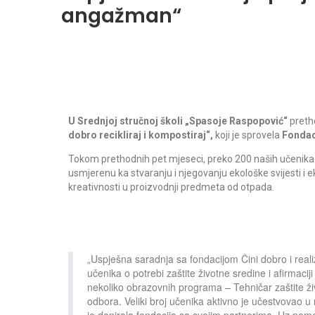
angažman“
U Srednjoj stručnoj školi „Spasoje Raspopović“
pretho
dobro recikliraj i kompostiraj“,
koji je sprovela
Fondaci
Tokom prethodnih pet mjeseci, preko 200 naših učenika i z
usmjerenu ka stvaranju i njegovanju ekološke svijesti i 
kreativnosti u proizvodnji predmeta od otpada.
„Uspješna saradnja sa fondacijom Čini dobro i realiz
učenika o potrebi zaštite životne sredine i afirmaci
nekoliko obrazovnih programa – Tehničar zaštite živ
odbora. Veliki broj učenika aktivno je učestvovao 
je donirala fondacija sa svojim partnerima. Uz pomo