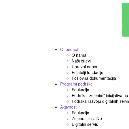
O fondaciji
O nama
Naši ciljevi
Upravni odbor
Prijatelji fondacije
Poslovna dokumentacija
Programi podrške
Edukacija
Podrška “zelenim” inicijativama
Podrška razvoju digitalnih servi
Aktivnosti
Edukacija
Zelene inicijative
Digitalni servis