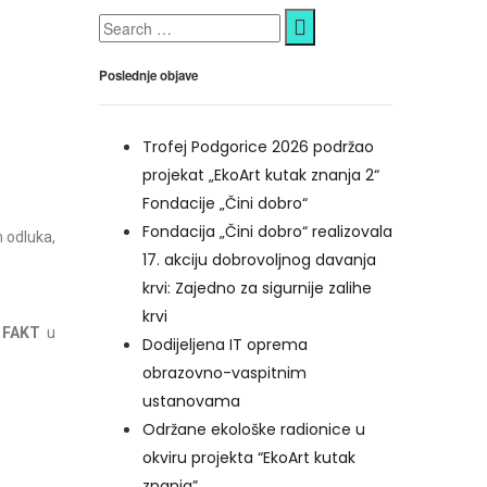
Poslednje objave
Trofej Podgorice 2026 podržao
projekat „EkoArt kutak znanja 2“
Fondacije „Čini dobro“
Fondacija „Čini dobro“ realizovala
m odluka,
17. akciju dobrovoljnog davanja
krvi: Zajedno za sigurnije zalihe
krvi
e
FAKT
u
Dodijeljena IT oprema
obrazovno-vaspitnim
ustanovama
Održane ekološke radionice u
okviru projekta “EkoArt kutak
znanja”