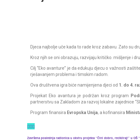
Djeca najbolje uče kada to rade kroz zabavu. Zato su dr
Kroz njih se oni obrazuju, razvijaju kritičko. mišljenje i d
Cilj “Eko avanture” je da edukuju djecu o važnosti zašti
rješavanjem problema i timskim radom.
Ova društvena igra biće namijenjena djeci od
1. do 4. r
Projekat Eko avantura je podržan kroz program
Pod
partnerstvu sa Zakladom za razvoj lokalne zajednice “Sl
Program finansira
Evropska Unija
, a kofinansira
Minist
Završena poslednja radionica u okviru projekta “Čini dobro, recikliraj!” u OŠ 