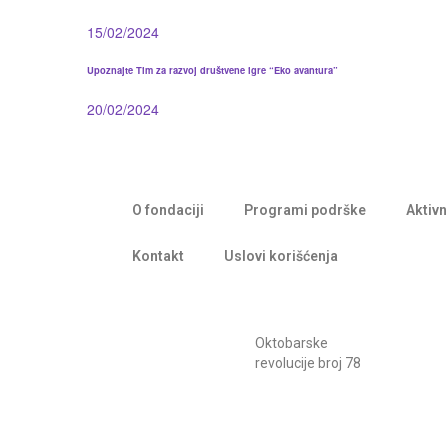
15/02/2024
Upoznajte Tim za razvoj društvene igre “Eko avantura”
20/02/2024
O fondaciji
Programi podrške
Aktivn
Kontakt
Uslovi korišćenja
Oktobarske
revolucije broj 78