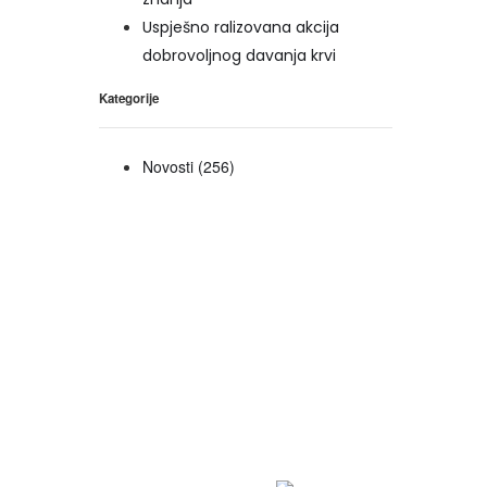
Uspješno ralizovana akcija
dobrovoljnog davanja krvi
Kategorije
Novosti
(256)
1329