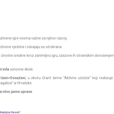
uštvene igre veoma važne za njihov razvoj.
ruštvene vještine i odvajaju se od ekrana.
te životne sredine kroz zanimljivu igru, izazove ih strateškim donošenje
azreda
osnovne škole.
ržani=Osnaženi
, u okviru Grant šeme “Aktivno učešće” koji realizuj
agalica” iz Hrvatske.
arstvo javne uprave
.
“Radojica Perović”