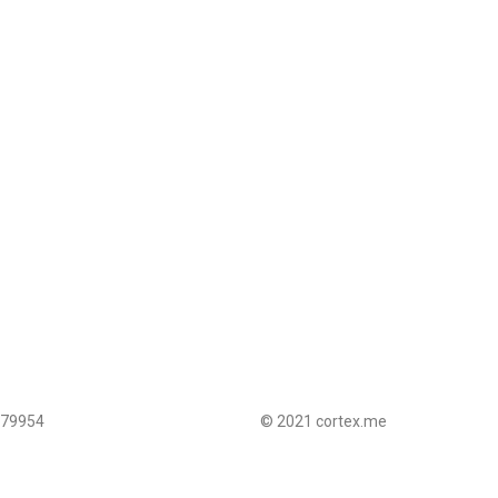
079954
© 2021 cortex.me