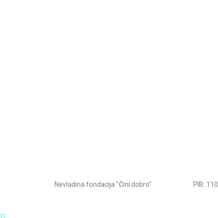
Nevladina fondacija ”Čini dobro”
PIB: 11