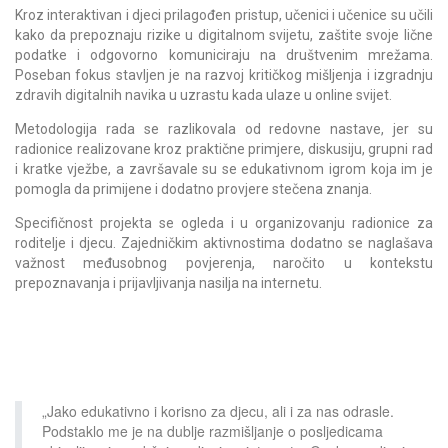
Kroz interaktivan i djeci prilagođen pristup, učenici i učenice su učili
kako da prepoznaju rizike u digitalnom svijetu, zaštite svoje lične
podatke i odgovorno komuniciraju na društvenim mrežama.
Poseban fokus stavljen je na razvoj kritičkog mišljenja i izgradnju
zdravih digitalnih navika u uzrastu kada ulaze u online svijet.
Metodologija rada se razlikovala od redovne nastave, jer su
radionice realizovane kroz praktične primjere, diskusiju, grupni rad
i kratke vježbe, a završavale su se edukativnom igrom koja im je
pomogla da primijene i dodatno provjere stečena znanja.
Specifičnost projekta se ogleda i u organizovanju radionice za
roditelje i djecu. Zajedničkim aktivnostima dodatno se naglašava
važnost međusobnog povjerenja, naročito u kontekstu
prepoznavanja i prijavljivanja nasilja na internetu.
„Jako edukativno i korisno za djecu, ali i za nas odrasle.
Podstaklo me je na dublje razmišljanje o posljedicama