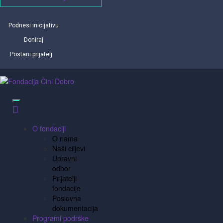
Podnesi inicijativu
Doniraj
Postani prijatelj
O fondaciji
O nama
Naši ciljevi
Upravni
odbor
Prijatelji
fondacije
Poslovna
dokumentacija
Programi podrške