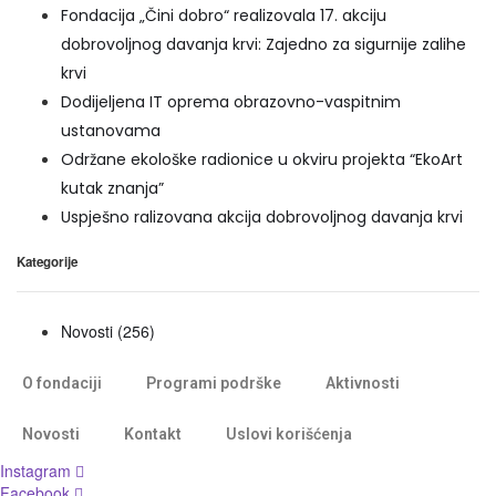
Fondacija „Čini dobro“ realizovala 17. akciju
dobrovoljnog davanja krvi: Zajedno za sigurnije zalihe
krvi
Dodijeljena IT oprema obrazovno-vaspitnim
ustanovama
Održane ekološke radionice u okviru projekta “EkoArt
kutak znanja”
Uspješno ralizovana akcija dobrovoljnog davanja krvi
Kategorije
Novosti
(256)
O fondaciji
Programi podrške
Aktivnosti
Novosti
Kontakt
Uslovi korišćenja
Instagram
Facebook