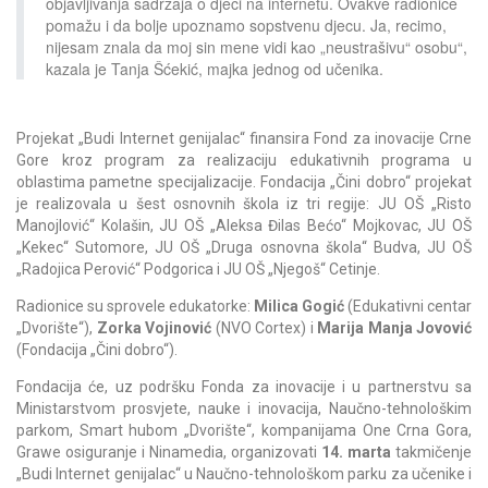
objavljivanja sadržaja o djeci na internetu. Ovakve radionice
pomažu i da bolje upoznamo sopstvenu djecu. Ja, recimo,
nijesam znala da moj sin mene vidi kao „neustrašivu“ osobu“,
kazala je Tanja Šćekić, majka jednog od učenika.
Projekat „Budi Internet genijalac“ finansira Fond za inovacije Crne
Gore kroz program za realizaciju edukativnih programa u
oblastima pametne specijalizacije. Fondacija „Čini dobro“ projekat
je realizovala u šest osnovnih škola iz tri regije: JU OŠ „Risto
Manojlović“ Kolašin, JU OŠ „Aleksa Đilas Bećo“ Mojkovac, JU OŠ
„Kekec“ Sutomore, JU OŠ „Druga osnovna škola“ Budva, JU OŠ
„Radojica Perović“ Podgorica i JU OŠ „Njegoš“ Cetinje.
Radionice su sprovele edukatorke:
Milica Gogić
(Edukativni centar
„Dvorište“),
Zorka Vojinović
(NVO Cortex) i
Marija Manja Jovović
(Fondacija „Čini dobro“).
Fondacija će, uz podršku Fonda za inovacije i u partnerstvu sa
Ministarstvom prosvjete, nauke i inovacija, Naučno-tehnološkim
parkom, Smart hubom „Dvorište“, kompanijama One Crna Gora,
Grawe osiguranje i Ninamedia, organizovati
14. marta
takmičenje
„Budi Internet genijalac“ u Naučno-tehnološkom parku za učenike i