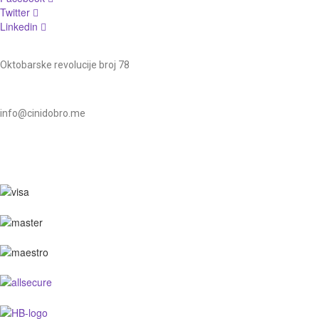
Twitter
Linkedin
Oktobarske revolucije broj 78
info@cinidobro.me
+38267161329