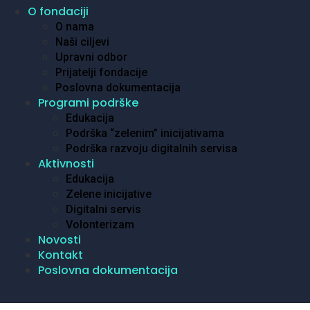
O fondaciji
O nama
Naši ciljevi
Upravni odbor
Prijatelji fondacije
Poslovna dokumentacija
Programi podrške
Edukacija
Podrška “zelenim” inicijativama
Podrška razvoju digitalnih servisa
Aktivnosti
Edukacija
Zelene inicijative
Digitalni servis
Volonterizam
Novosti
Kontakt
Poslovna dokumentacija