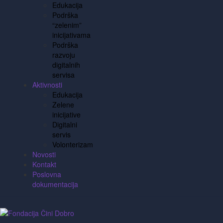
Edukacija
Podrška
“zelenim”
inicijativama
Podrška
razvoju
digitalnih
servisa
Aktivnosti
Edukacija
Zelene
inicijative
Digitalni
servis
Volonterizam
Novosti
Kontakt
Poslovna
dokumentacija