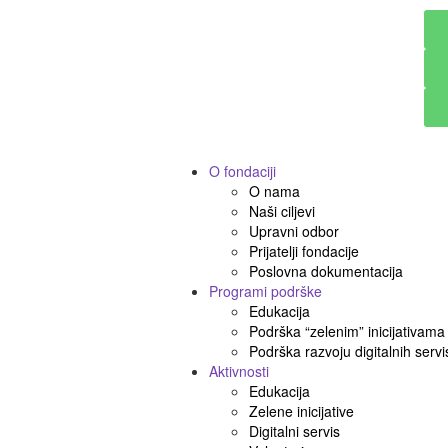
O fondaciji
O nama
Naši ciljevi
Upravni odbor
Prijatelji fondacije
Poslovna dokumentacija
Programi podrške
Edukacija
Podrška “zelenim” inicijativama
Podrška razvoju digitalnih servi
Aktivnosti
Edukacija
Zelene inicijative
Digitalni servis