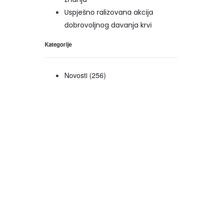
Uspješno ralizovana akcija
dobrovoljnog davanja krvi
Kategorije
Novosti
(256)
1329