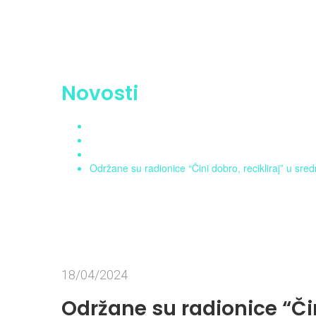
Novosti
Home
Aktuelnosti
Novosti
Održane su radionice “Čini dobro, recikliraj” u sred
18/04/2024
Održane su radionice “Čini