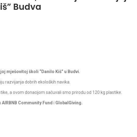
Kiš” Budva
joj mješovitoj školi “Danilo Kiš” u Budvi.
iju razvijanja dobrih ekoloških navika.
lastike, a ovom donacijom sačuvali smo prirodu od 120 kg plastike.
u
AIRBNB Community Fund
i
GlobalGiving.