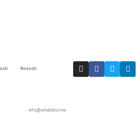
osti
Novosti
info@cinidobro.me
+3826716