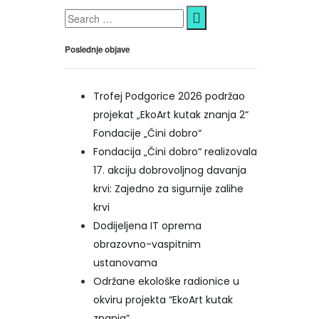
Poslednje objave
Trofej Podgorice 2026 podržao
projekat „EkoArt kutak znanja 2“
Fondacije „Čini dobro“
Fondacija „Čini dobro“ realizovala
17. akciju dobrovoljnog davanja
krvi: Zajedno za sigurnije zalihe
krvi
Dodijeljena IT oprema
obrazovno-vaspitnim
ustanovama
Održane ekološke radionice u
okviru projekta “EkoArt kutak
znanja”