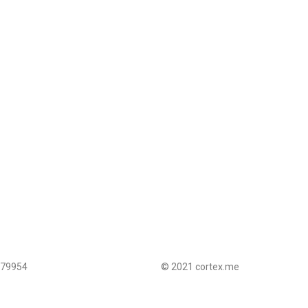
079954
© 2021 cortex.me