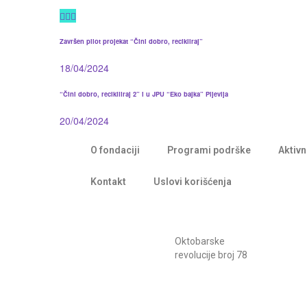
Završen pilot projekat “Čini dobro, recikliraj”
18/04/2024
“Čini dobro, recikiliraj 2” i u JPU “Eko bajka” Pljevlja
20/04/2024
O fondaciji
Programi podrške
Aktivn
Kontakt
Uslovi korišćenja
Oktobarske
revolucije broj 78