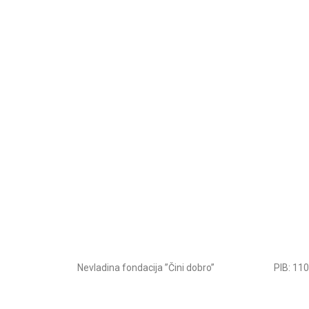
Nevladina fondacija ”Čini dobro”
PIB: 11