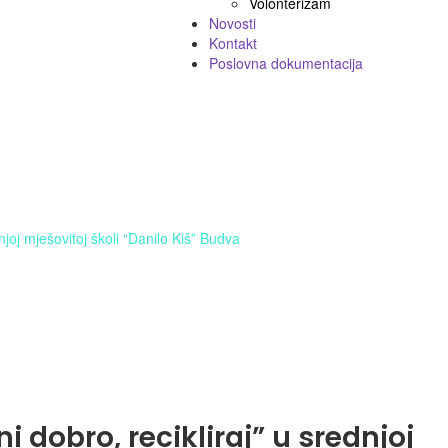
Volonterizam
Novosti
Kontakt
Poslovna dokumentacija
njoj mješovitoj školi “Danilo Kiš” Budva
 dobro, recikliraj” u srednjoj