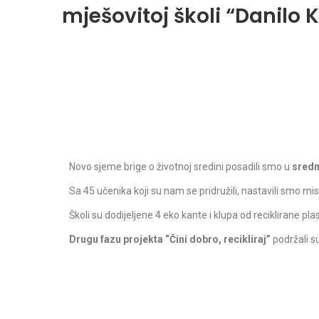
mješovitoj školi “Danilo 
Novo sjeme brige o životnoj sredini posadili smo u
sredn
Sa 45 učenika koji su nam se pridružili, nastavili smo mis
Školi su dodijeljene 4 eko kante i klupa od reciklirane p
Drugu fazu projekta “Čini dobro, recikliraj”
podržali s