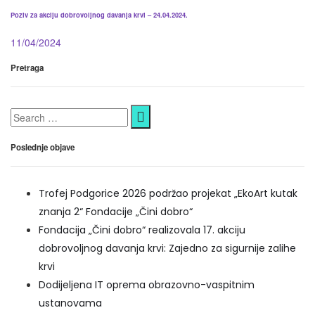
Poziv za akciju dobrovoljnog davanja krvi – 24.04.2024.
11/04/2024
Pretraga
Poslednje objave
Trofej Podgorice 2026 podržao projekat „EkoArt kutak
znanja 2“ Fondacije „Čini dobro“
Fondacija „Čini dobro“ realizovala 17. akciju
dobrovoljnog davanja krvi: Zajedno za sigurnije zalihe
krvi
Dodijeljena IT oprema obrazovno-vaspitnim
ustanovama