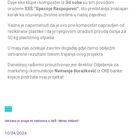
Dvije eko klupe i komposter iz
3d sobe
su tim povodom
uručene
SSŠ “Spasoje Raspopović”
, što predstavlja značajan
korak ka očuvanju životne sredine u našoj zajednici.
Važno je napomenuti da je ovo prvi komposter napravljen od
reciklirane plastike i da je njegovom izradom priroda čistija za
50 kg plastičnog otpada.
U maju nas očekuje završni događaj gdje ćemo obilježiti
ostvarene rezultate tokom trajanja ovog projekta.
Današnjoj radionici prisustvovao jee direktor Odjeljenja za
marketing i komunikcije
Nemanja Đurašković
iz CKB banke
koja je podržala ovaj projekat.
Održana je druga AI radionica u SEŠ “Mirko Vešović”
10/04/2024