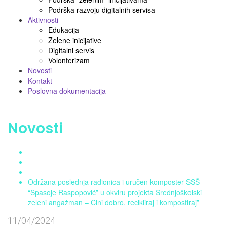
Podrška razvoju digitalnih servisa
Aktivnosti
Edukacija
Zelene inicijative
Digitalni servis
Volonterizam
Novosti
Kontakt
Poslovna dokumentacija
Novosti
Home
Aktuelnosti
Novosti
Održana poslednja radionica i uručen komposter SSŠ
“Spasoje Raspopović” u okviru projekta Srednjoškolski
zeleni angažman – Čini dobro, recikliraj i kompostiraj”
11/04/2024