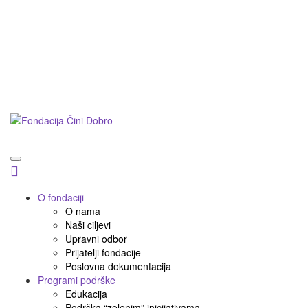
Postani prijatelj
Doniraj
Podnesi inicijativu
O fondaciji
O nama
Naši ciljevi
Upravni odbor
Prijatelji fondacije
Poslovna dokumentacija
Programi podrške
Edukacija
Podrška “zelenim” inicijativama