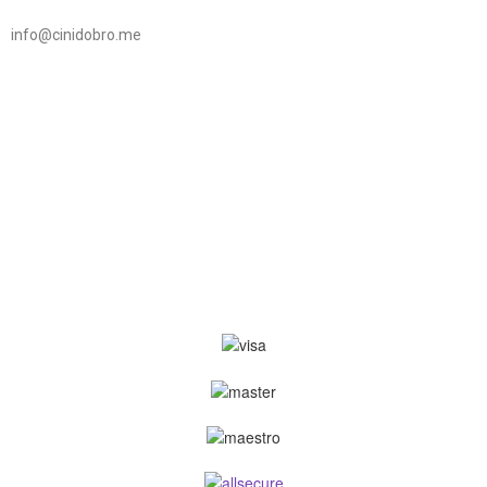
info@cinidobro.me
+38267161329