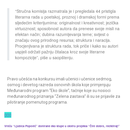
“Stručna komisija razmatrala je i pregledala 44 pristigla
literarna rada u poetskoj, proznoj i dramskoj formi prema
sljedećim kriterijumima: originalnost i kreativnost; jezička
virtuoznost; sposobnost autora da prenese svoje misli na
efektan način; dubina razumijevanja teme; svijest o
značaju ovog prirodnog resursa; struktura i naracija.
Procjenjivana je struktura rada, tok priče i kako su autori
uspjeli održati pažnju čitalaca kroz svoje literarne
kompozicije”, piše u saopštenju.
Pravo učešća na konkursu imali učenici i učenice sedmog,
osmog i devetog razreda osnovnih škola koje primjenjuju
Međunarodni program “Eko škole”, tačnije koje su nosioci
međunarodnog priznanja “Zelena zastava” ili su se prijavile za
pilotiranje pomenutog programa.
Vrtiću “Ljubica Popović” donirane eko klupe u okviru projekta “Čini dobro, recikliraj!”