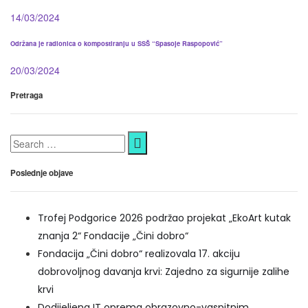
14/03/2024
Održana je radionica o kompostiranju u SSŠ “Spasoje Raspopović”
20/03/2024
Pretraga
Poslednje objave
Trofej Podgorice 2026 podržao projekat „EkoArt kutak
znanja 2“ Fondacije „Čini dobro“
Fondacija „Čini dobro“ realizovala 17. akciju
dobrovoljnog davanja krvi: Zajedno za sigurnije zalihe
krvi
Dodijeljena IT oprema obrazovno-vaspitnim