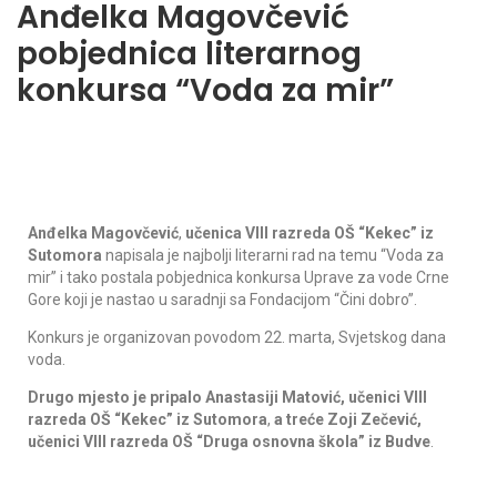
Anđelka Magovčević
pobjednica literarnog
konkursa “Voda za mir”
Anđelka Magovčević
,
učenica VIII razreda OŠ “Kekec” iz
Sutomora
napisala je najbolji literarni rad na temu “Voda za
mir” i tako postala pobjednica konkursa Uprave za vode Crne
Gore koji je nastao u saradnji sa Fondacijom “Čini dobro”.
Konkurs je organizovan povodom 22. marta, Svjetskog dana
voda.
Drugo mjesto je pripalo
Anastasiji Matović, učenici VIII
razreda OŠ “Kekec” iz Sutomora
,
a treće Zoji Zečević,
učenici VIII razreda OŠ “Druga osnovna škola” iz Budve
.