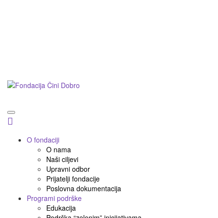
Postani prijatelj
Doniraj
Podnesi inicijativu
O fondaciji
O nama
Naši ciljevi
Upravni odbor
Prijatelji fondacije
Poslovna dokumentacija
Programi podrške
Edukacija
Podrška “zelenim” inicijativama