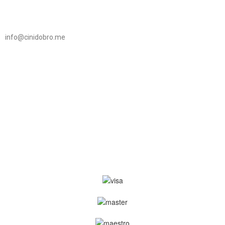
info@cinidobro.me
+38267161329