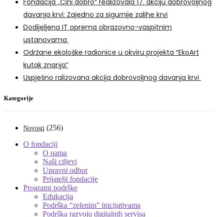
Fondacija „Čini dobro“ realizovala 17. akciju dobrovoljnog
davanja krvi: Zajedno za sigurnije zalihe krvi
Dodijeljena IT oprema obrazovno-vaspitnim
ustanovama
Održane ekološke radionice u okviru projekta “EkoArt
kutak znanja”
Uspješno ralizovana akcija dobrovoljnog davanja krvi
Kategorije
(256)
Novosti
O fondaciji
O nama
Naši ciljevi
Upravni odbor
Prijatelji fondacije
Programi podrške
Edukacija
Podrška “zelenim” inicijativama
Podrška razvoju digitalnih servisa