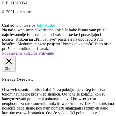
PIB: 11079954
© 2021 cortex.me
Crafted with love by
bild studio
Na našoj web stranici koristimo kolačiće kako bismo vam pružili
najrelevantnije iskustvo pamteći vaše postavke i ponavljajući
posjete. Klikom na „Prihvati sve“ pristajete na upotrebu SVIH
kolačića. Međutim, možete posjetiti "Postavke kolačića" kako biste
pružili kontrolirani pristanak.
Podešavanja kolačića
Prihvatite
Close
Privacy Overview
Ova web stranica koristi kolačiće za poboljšanje vašeg iskustva
tokom navigacije kroz web stranicu. Od toga se kolačići koji su
kategorizovani po potrebi pohranjuju u vaš browser jer su
neophodni za rad osnovnih funkcija web stranice. Također koristimo
kolačiće treće strane koji nam pomažu analizirati i razumjeti kako
koristite ovu web stranicu. Ovi će se kolačići pohraniti u vaš