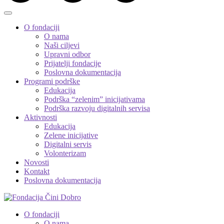
O fondaciji
O nama
Naši ciljevi
Upravni odbor
Prijatelji fondacije
Poslovna dokumentacija
Programi podrške
Edukacija
Podrška “zelenim” inicijativama
Podrška razvoju digitalnih servisa
Aktivnosti
Edukacija
Zelene inicijative
Digitalni servis
Volonterizam
Novosti
Kontakt
Poslovna dokumentacija
O fondaciji
O nama