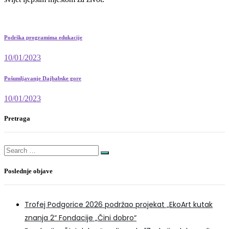
Podrška programima edukacije
10/01/2023
Pošumljavanje Dajbabske gore
10/01/2023
Pretraga
Search
for:
Poslednje objave
Trofej Podgorice 2026 podržao projekat „EkoArt kutak
znanja 2“ Fondacije „Čini dobro“