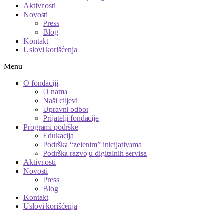
Aktivnosti
Novosti
Press
Blog
Kontakt
Uslovi korišćenja
Menu
O fondaciji
O nama
Naši ciljevi
Upravni odbor
Prijatelji fondacije
Programi podrške
Edukacija
Podrška “zelenim” inicijativama
Podrška razvoju digitalnih servisa
Aktivnosti
Novosti
Press
Blog
Kontakt
Uslovi korišćenja