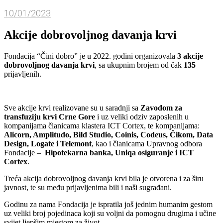
10/01/2023
Akcije dobrovoljnog davanja krvi
Fondacija “Čini dobro” je u 2022. godini organizovala
3 akcije
dobrovoljnog davanja krvi
, sa ukupnim brojem od čak
135
prijavljenih.
Sve akcije krvi realizovane su u saradnji sa
Zavodom za
transfuziju krvi Crne Gore
i uz veliki odziv zaposlenih u
kompanijama članicama klastera ICT Cortex, te kompanijama:
Alicorn, Amplitudo, Bild Studio, Coinis, Codeus, Čikom, Data
Design, Logate i Telemont
, kao i članicama Upravnog odbora
Fondacije –
Hipotekarna banka, Uniqa osiguranje i ICT
Cortex
.
Treća akcija dobrovoljnog davanja krvi bila je otvorena i za širu
javnost, te su među prijavljenima bili i naši sugrađani.
Godinu za nama Fondacija je ispratila još jednim humanim gestom
uz veliki broj pojedinaca koji su voljni da pomognu drugima i učine
svijet ljepšim mjestom za život.