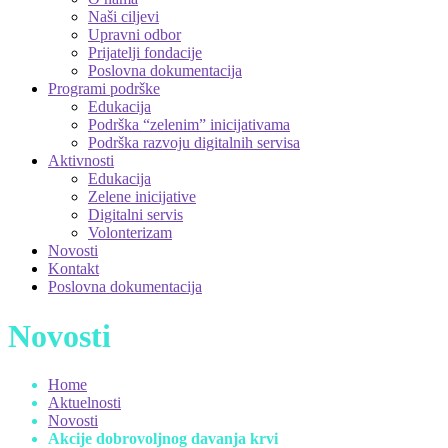
Naši ciljevi
Upravni odbor
Prijatelji fondacije
Poslovna dokumentacija
Programi podrške
Edukacija
Podrška “zelenim” inicijativama
Podrška razvoju digitalnih servisa
Aktivnosti
Edukacija
Zelene inicijative
Digitalni servis
Volonterizam
Novosti
Kontakt
Poslovna dokumentacija
Novosti
Home
Aktuelnosti
Novosti
Akcije dobrovoljnog davanja krvi