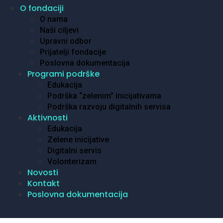
O fondaciji
O nama
Naši ciljevi
Upravni odbor
Prijatelji fondacije
Poslovna dokumentacija
Programi podrške
Edukacija
Podrška “zelenim” inicijativama
Podrška razvoju digitalnih servisa
Aktivnosti
Edukacija
Zelene inicijative
Digitalni servis
Volonterizam
Novosti
Kontakt
Poslovna dokumentacija