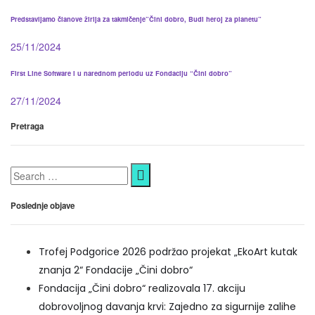
Predstavljamo članove žirija za takmičenje”Čini dobro, Budi heroj za planetu”
25/11/2024
First Line Software i u narednom periodu uz Fondaciju “Čini dobro”
27/11/2024
Pretraga
Search
for:
Poslednje objave
Trofej Podgorice 2026 podržao projekat „EkoArt kutak
znanja 2“ Fondacije „Čini dobro“
Fondacija „Čini dobro“ realizovala 17. akciju
dobrovoljnog davanja krvi: Zajedno za sigurnije zalihe