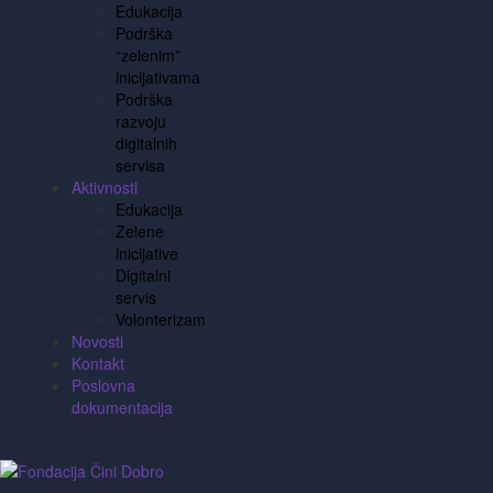
Edukacija
Podrška
“zelenim”
inicijativama
Podrška
razvoju
digitalnih
servisa
Aktivnosti
Edukacija
Zelene
inicijative
Digitalni
servis
Volonterizam
Novosti
Kontakt
Poslovna
dokumentacija