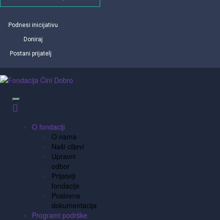
Podnesi inicijativu
Doniraj
Postani prijatelj
O fondaciji
O nama
Naši ciljevi
Upravni
odbor
Prijatelji
fondacije
Poslovna
dokumentacija
Programi podrške