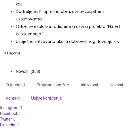
krvi
Dodijeljena IT oprema obrazovno-vaspitnim
ustanovama
Održane ekološke radionice u okviru projekta “EkoArt
kutak znanja”
Uspješno ralizovana akcija dobrovoljnog davanja krvi
Kategorije
Novosti
(256)
O fondaciji
Programi podrške
Aktivnosti
Novosti
Kontakt
Uslovi korišćenja
Instagram
Facebook
Twitter
Linkedin