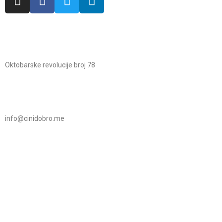
Oktobarske revolucije broj 78
info@cinidobro.me
+38267161329