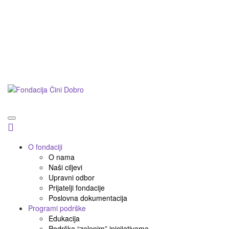
Postani prijatelj
Doniraj
Podnesi inicijativu
O fondaciji
O nama
Naši ciljevi
Upravni odbor
Prijatelji fondacije
Poslovna dokumentacija
Programi podrške
Edukacija
Podrška “zelenim” inicijativama