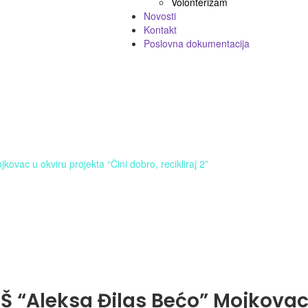
Volonterizam
Novosti
Kontakt
Poslovna dokumentacija
ovac u okviru projekta “Čini dobro, recikliraj 2”
Š “Aleksa Đilas Bećo” Mojkovac