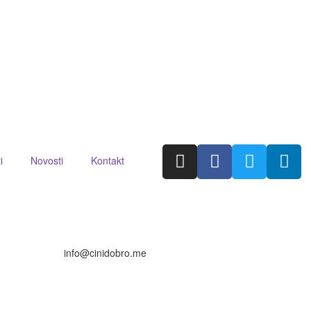
i
Novosti
Kontakt
info@cinidobro.me
+3826716