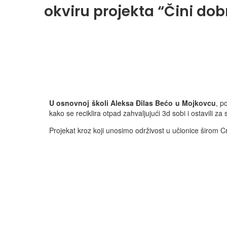
okviru projekta “Čini dobro
U osnovnoj školi Aleksa Đilas Bećo u Mojkovcu
, p
kako se reciklira otpad zahvaljujući 3d sobi i ostavili
Projekat kroz koji unosimo održivost u učionice širom C