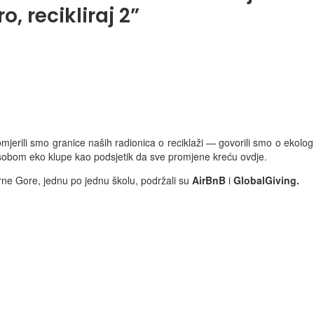
, recikliraj 2”
omjerili smo granice naših radionica o reciklaži — govorili smo o ekologiji
 za sobom eko klupe kao podsjetik da sve promjene kreću ovdje.
rne Gore, jednu po jednu školu, podržali su
AirBnB
i
GlobalGiving.