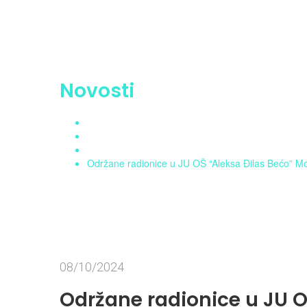
Novosti
Home
Aktuelnosti
Novosti
Održane radionice u JU OŠ “Aleksa Đilas Bećo” Mojk
08/10/2024
Održane radionice u JU O