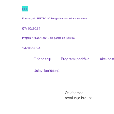
Fondacija i EESTEC LC Podgorica nastavljaju saradnju
07/10/2024
Projekat “EkoArtLab” – Od papira do juvelira
14/10/2024
O fondaciji
Programi podrške
Aktivnost
Uslovi korišćenja
Oktobarske
revolucije broj 78