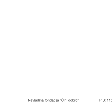
Nevladina fondacija ”Čini dobro”
PIB: 11