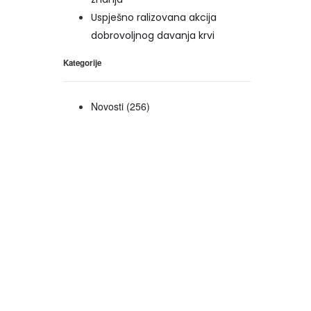
Uspješno ralizovana akcija
dobrovoljnog davanja krvi
Kategorije
Novosti
(256)
1329