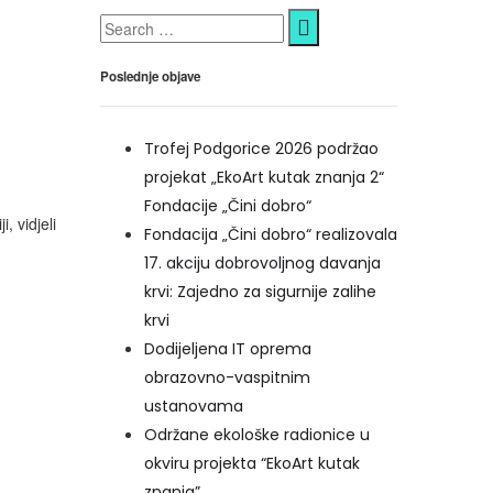
Poslednje objave
Trofej Podgorice 2026 podržao
projekat „EkoArt kutak znanja 2“
Fondacije „Čini dobro“
, vidjeli
Fondacija „Čini dobro“ realizovala
17. akciju dobrovoljnog davanja
krvi: Zajedno za sigurnije zalihe
krvi
Dodijeljena IT oprema
obrazovno-vaspitnim
ustanovama
Održane ekološke radionice u
okviru projekta “EkoArt kutak
znanja”