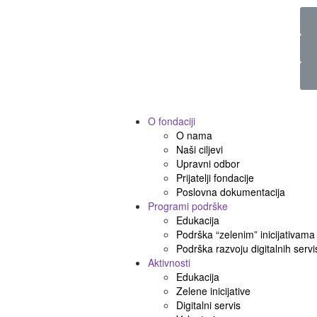
O fondaciji
O nama
Naši ciljevi
Upravni odbor
Prijatelji fondacije
Poslovna dokumentacija
Programi podrške
Edukacija
Podrška “zelenim” inicijativama
Podrška razvoju digitalnih servi
Aktivnosti
Edukacija
Zelene inicijative
Digitalni servis