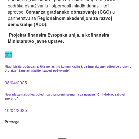
podrška osnaživanju i otpornosti mladih danas“, koji
sprovodi
Centar za građansko obrazovanje (CGO)
u
partnerstvu sa R
egionalnom akademijom za razvoj
demokratije (ADD).
Projekat finansira Evropska unija, a kofinansira
Ministarstvo javne uprave.
Mladi biraju poštovanje: Uče nenasilnu komunikaciju kroz interaktivne radionice u okviru
projekta “Zaustavi nasilje, izaberi poštovanje”
08/04/2025
Nagrada za najboljeg pojedinca u pripremi scenarija za nastavu “Čini dobro, sačuvaj
energiju”
10/04/2025
Pretraga