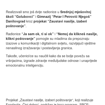
Realizovali smo još dvije radionice u
Srednjoj mješovitoj
školi “Golubovci”
i
Gimnazij “Petar I Petrović Njegoš”
Danilovgrad
kroz
projekat “Zaustavi nasilje, izaberi
poštovanje”
.
Radionice
“Ja sam ok, ti si ok”
i
“Nemoj da klikneš nasilje,
klikni poštovanje”
pomogle su mladima da prepoznaju
izazove u komunikaciji i digitalnom svijetu, razvijajući vještine
nenasilnog izražavanja i postavljanja granica.
Takođe, učenici/ce su naučili kako da se bolje povežu sa
vršnjacima, izgrade zdravije međuljudske odnose i unaprijede
emocionalnu inteligenciju.
Projekat „Zaustavi nasilje, izaberi poštovanje“, koji realizuje
Fondacija „Čini dobro“, podržan je kroz program „SRCE: