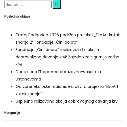
Poslednje objave
Trofej Podgorice 2026 podržao projekat „EkoArt kutak
znanja 2“ Fondacije „Čini dobro“
Fondacija „Čini dobro“ realizovala 17. akciju
dobrovoljnog davanja krvi: Zajedno za sigurnije zalihe
krvi
Dodijeljena IT oprema obrazovno-vaspitnim
ustanovama
Održane ekološke radionice u okviru projekta “EkoArt
kutak znanja”
Uspješno ralizovana akcija dobrovoljnog davanja krvi
Kategorije