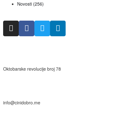
Novosti
(256)
Oktobarske revolucije broj 78
info@cinidobro.me
+38267161329