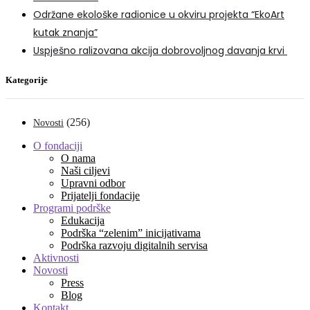
Održane ekološke radionice u okviru projekta “EkoArt
kutak znanja”
Uspješno ralizovana akcija dobrovoljnog davanja krvi
Kategorije
(256)
Novosti
O fondaciji
O nama
Naši ciljevi
Upravni odbor
Prijatelji fondacije
Programi podrške
Edukacija
Podrška “zelenim” inicijativama
Podrška razvoju digitalnih servisa
Aktivnosti
Novosti
Press
Blog
Kontakt