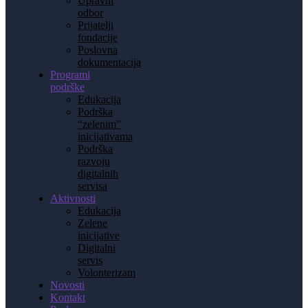
Upravni
odbor
Prijatelji
fondacije
Poslovna
dokumentacija
Programi
podrške
Edukacija
Podrška
“zelenim”
inicijativama
Podrška
razvoju
digitalnih
servisa
Aktivnosti
Edukacija
Zelene
inicijative
Digitalni
servis
Volonterizam
Novosti
Kontakt