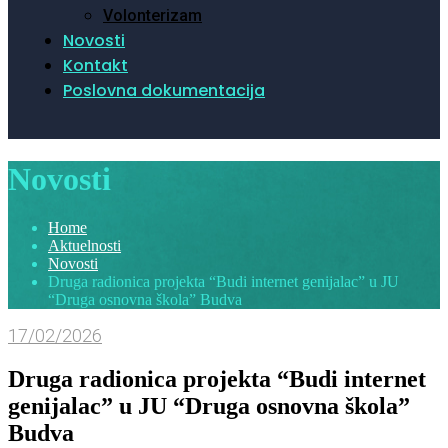
Volonterizam
Novosti
Kontakt
Poslovna dokumentacija
Novosti
Home
Aktuelnosti
Novosti
Druga radionica projekta “Budi internet genijalac” u JU
“Druga osnovna škola” Budva
17/02/2026
Druga radionica projekta “Budi internet
genijalac” u JU “Druga osnovna škola”
Budva