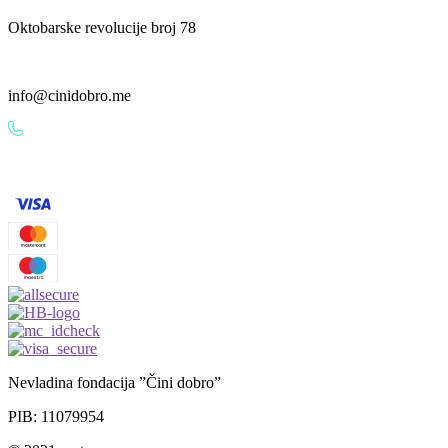
Oktobarske revolucije broj 78
info@cinidobro.me
+38267161329
Nevladina fondacija ”Čini dobro”
PIB: 11079954