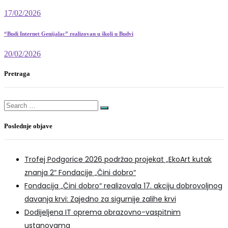
17/02/2026
“Budi Internet Genijalac” realizovan u školi u Budvi
20/02/2026
Pretraga
Search
for:
Poslednje objave
Trofej Podgorice 2026 podržao projekat „EkoArt kutak
znanja 2“ Fondacije „Čini dobro“
Fondacija „Čini dobro“ realizovala 17. akciju dobrovoljnog
davanja krvi: Zajedno za sigurnije zalihe krvi
Dodijeljena IT oprema obrazovno-vaspitnim
ustanovama