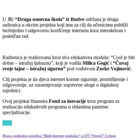
U
JU “Druga osnovna škola” iz Budve
održana je druga
radionica u okviru projekta koji ima za cilj da učenicima približi
bezbijedno i odgovorno korišćenje interneta kroz interaktivan i
praktičan rad.
Radionica je realizovana kroz dva edukativna modula: “Cool je biti
dobar – istražuj ljubazno”, koji je vodila
Milica Gogić
i
“Čuvaj
svoje tajne – istražuj sigurno”
pod vođstvom
Zorke Vojinović
.
Cilj projekta je da djeca internet koriste sigurnije, promišljenije i
odgovornije, uz razumijevanje sopstvene uloge u digitalnoj
zajednici.
Ovaj projekat finansira
Fond za inovacije
kroz program za
realizaciju edukativnih programa u oblastima pametne
specijalizacije.
Druga radionica projekta “Budi internet genijalac” u OŠ “Njegoš” Cetinje