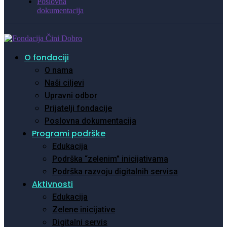
Poslovna
dokumentacija
O fondaciji
O nama
Naši ciljevi
Upravni odbor
Prijatelji fondacije
Poslovna dokumentacija
Programi podrške
Edukacija
Podrška “zelenim” inicijativama
Podrška razvoju digitalnih servisa
Aktivnosti
Edukacija
Zelene inicijative
Digitalni servis