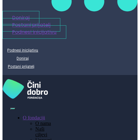
Doniraj
Postani prijatelj
Podnesi inicijativu
Podnesi inicijativu
Doniraj
Postani prijatelj
O fondaciji
O nama
Naši
ciljevi