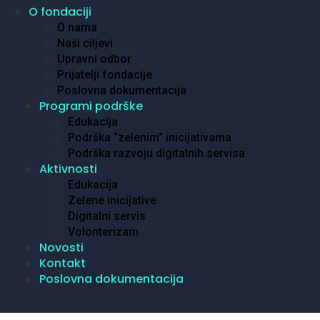
O fondaciji
O nama
Naši ciljevi
Upravni odbor
Prijatelji fondacije
Poslovna dokumentacija
Programi podrške
Edukacija
Podrška “zelenim” inicijativama
Podrška razvoju digitalnih servisa
Aktivnosti
Edukacija
Zelene inicijative
Digitalni servis
Volonterizam
Novosti
Kontakt
Poslovna dokumentacija