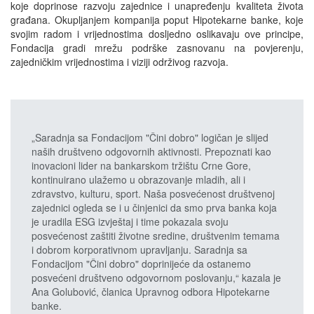
koje doprinose razvoju zajednice i unapređenju kvaliteta života
građana. Okupljanjem kompanija poput Hipotekarne banke, koje
svojim radom i vrijednostima dosljedno oslikavaju ove principe,
Fondacija gradi mrežu podrške zasnovanu na povjerenju,
zajedničkim vrijednostima i viziji održivog razvoja.
„Saradnja sa Fondacijom "Čini dobro" logičan je slijed
naših društveno odgovornih aktivnosti. Prepoznati kao
inovacioni lider na bankarskom tržištu Crne Gore,
kontinuirano ulažemo u obrazovanje mladih, ali i
zdravstvo, kulturu, sport. Naša posvećenost društvenoj
zajednici ogleda se i u činjenici da smo prva banka koja
je uradila ESG izvještaj i time pokazala svoju
posvećenost zaštiti životne sredine, društvenim temama
i dobrom korporativnom upravljanju. Saradnja sa
Fondacijom "Čini dobro" doprinijeće da ostanemo
posvećeni društveno odgovornom poslovanju,“ kazala je
Ana Golubović, članica Upravnog odbora Hipotekarne
banke.