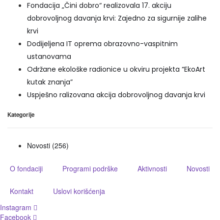
Fondacija „Čini dobro“ realizovala 17. akciju
dobrovoljnog davanja krvi: Zajedno za sigurnije zalihe
krvi
Dodijeljena IT oprema obrazovno-vaspitnim
ustanovama
Održane ekološke radionice u okviru projekta “EkoArt
kutak znanja”
Uspješno ralizovana akcija dobrovoljnog davanja krvi
Kategorije
Novosti
(256)
O fondaciji
Programi podrške
Aktivnosti
Novosti
Kontakt
Uslovi korišćenja
Instagram
Facebook