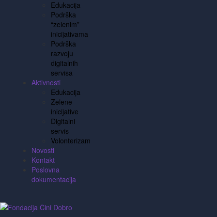
Edukacija
Podrška
“zelenim”
inicijativama
Podrška
razvoju
digitalnih
servisa
Aktivnosti
Edukacija
Zelene
inicijative
Digitalni
servis
Volonterizam
Novosti
Kontakt
Poslovna
dokumentacija