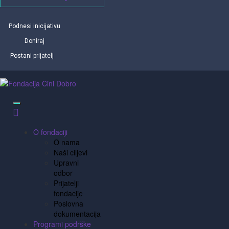
Podnesi inicijativu
Doniraj
Postani prijatelj
O fondaciji
O nama
Naši ciljevi
Upravni
odbor
Prijatelji
fondacije
Poslovna
dokumentacija
Programi podrške