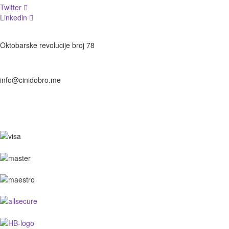
Twitter
Linkedin
Oktobarske revolucije broj 78
info@cinidobro.me
+38267161329